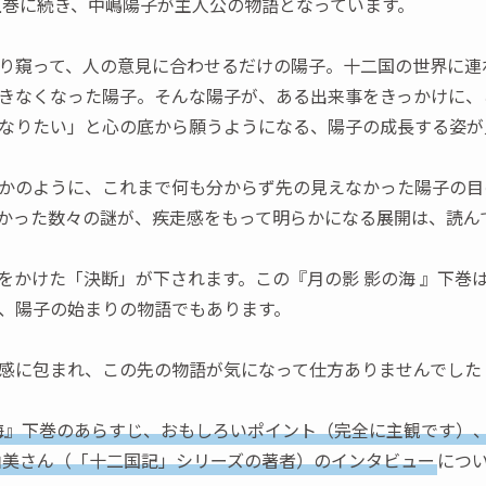
上巻に続き、中嶋陽子が主人公の物語となっています。
り窺って、人の意見に合わせるだけの陽子。十二国の世界に連
きなくなった陽子。そんな陽子が、ある出来事をきっかけに、
なりたい」と心の底から願うようになる、陽子の成長する姿が
かのように、これまで何も分からず先の見えなかった陽子の目
かった数々の謎が、疾走感をもって明らかになる展開は、読ん
をかけた「決断」が下されます。この『月の影 影の海 』下巻は
、陽子の始まりの物語でもあります。
感に包まれ、この先の物語が気になって仕方ありませんでした
海』下巻のあらすじ、おもしろいポイント（完全に主観です）、
由美さん（「十二国記」シリーズの著者）のインタビュー
につ