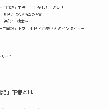
 十二国記』下巻 ここがおもしろい！
NT 1 明らかになる衝撃の真実
NT 2 楽俊との出会い
 十二国記』下巻 小野 不由美さんのインタビュー
シリーズ
国記』下巻とは