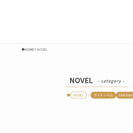
HOME
NOVEL
NOVEL
– category –
NOVEL
ライトノベル
FANTASY