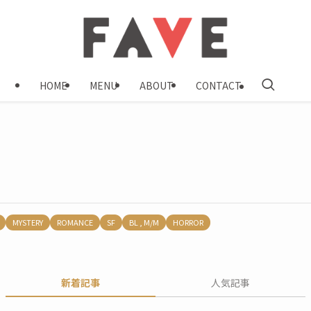
HOME
MENU
ABOUT
CONTACT
MYSTERY
ROMANCE
SF
BL , M/M
HORROR
新着記事
人気記事