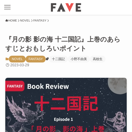
HOME
NOVEL
FANTASY
『月の影 影の海 十二国記』上巻のあら
すじとおもしろいポイント
NOVEL
FANTASY
十二国記
小野不由美
高校生
2023-03-29