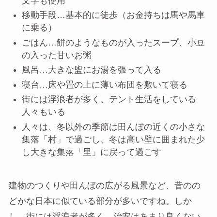
文字も使用
移動手段…基本的に徒歩（お金持ちは馬や馬車
に乗る）
ごはん…餅のようなものが入ったスープ、小豆
の入った甘いお粥
風呂…大きな盥にお湯を張って入る
寝台…床や畳の上に薄い布団を敷いて寝る
街には浮浪者が多く、テント生活をしている
人々もいる
人々は、冬以外の季節は田んぼの近くの小さな
集落「村」で過ごし、冬は高い壁に囲まれた少
し大きな集落「里」に戻って過ごす
建物のつくりや田んぼの広がる風景など、昔のの
どかな日本に似ている部分が多いですね。しか
し、街には浮浪者が多く、治安はあまり良くない