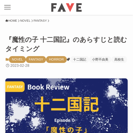
HOME
NOVEL
FANTASY
『魔性の子 十二国記』のあらすじと読む
タイミング
NOVEL
FANTASY
HORROR
十二国記
小野不由美
高校生
2023-02-28