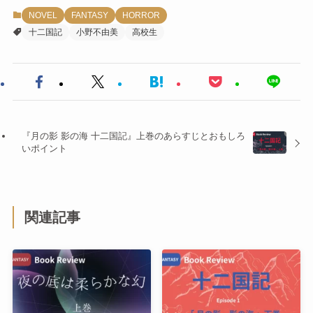
NOVEL
FANTASY
HORROR
十二国記
小野不由美
高校生
『月の影 影の海 十二国記』上巻のあらすじとおもしろ
いポイント
関連記事