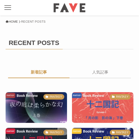
HOME
RECENT POSTS
RECENT POSTS
新着記事
人気記事
FANTASY
FANTASY
FANTASY
FANTASY